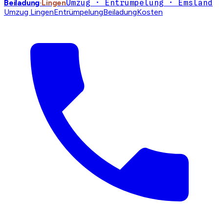
Beiladung
·Lingen
Umzug · Entrümpelung · Emsland
Umzug Lingen
Entrümpelung
Beiladung
Kosten