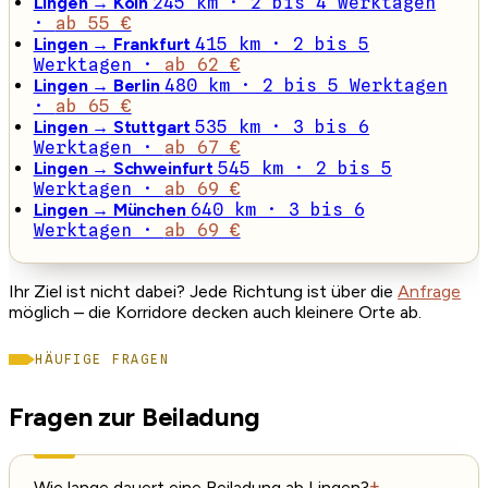
Lingen → Köln
245 km · 2 bis 4 Werktagen
·
ab 55 €
Lingen → Frankfurt
415 km · 2 bis 5
Werktagen ·
ab 62 €
Lingen → Berlin
480 km · 2 bis 5 Werktagen
·
ab 65 €
Lingen → Stuttgart
535 km · 3 bis 6
Werktagen ·
ab 67 €
Lingen → Schweinfurt
545 km · 2 bis 5
Werktagen ·
ab 69 €
Lingen → München
640 km · 3 bis 6
Werktagen ·
ab 69 €
Ihr Ziel ist nicht dabei? Jede Richtung ist über die
Anfrage
möglich – die Korridore decken auch kleinere Orte ab.
HÄUFIGE FRAGEN
Fragen zur Beiladung
Wie lange dauert eine Beiladung ab Lingen?
+