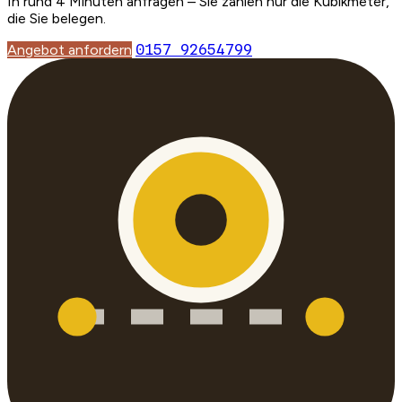
In rund 4 Minuten anfragen – Sie zahlen nur die Kubikmeter,
die Sie belegen.
Angebot anfordern
0157 92654799