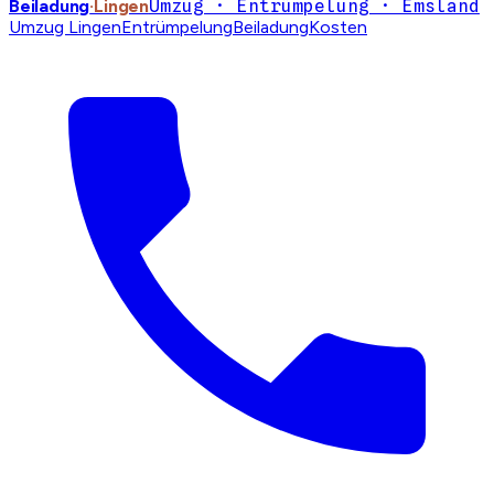
Beiladung
·Lingen
Umzug · Entrümpelung · Emsland
Umzug Lingen
Entrümpelung
Beiladung
Kosten