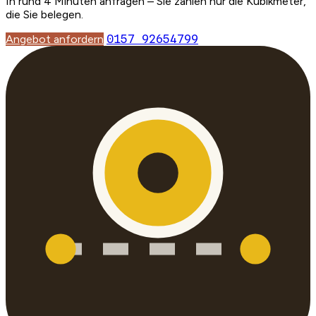
In rund 4 Minuten anfragen – Sie zahlen nur die Kubikmeter,
die Sie belegen.
Angebot anfordern
0157 92654799