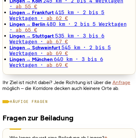
Lingen → Köln
245 km · 2 bis 4 Werktagen
·
ab 55 €
Lingen → Frankfurt
415 km · 2 bis 5
Werktagen ·
ab 62 €
Lingen → Berlin
480 km · 2 bis 5 Werktagen
·
ab 65 €
Lingen → Stuttgart
535 km · 3 bis 6
Werktagen ·
ab 67 €
Lingen → Schweinfurt
545 km · 2 bis 5
Werktagen ·
ab 69 €
Lingen → München
640 km · 3 bis 6
Werktagen ·
ab 69 €
Ihr Ziel ist nicht dabei? Jede Richtung ist über die
Anfrage
möglich – die Korridore decken auch kleinere Orte ab.
HÄUFIGE FRAGEN
Fragen zur Beiladung
Wie lange dauert eine Beiladung ab Lingen?
+