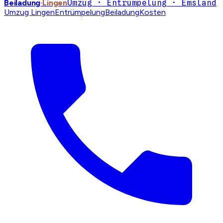
Beiladung
·Lingen
Umzug · Entrümpelung · Emsland
Umzug Lingen
Entrümpelung
Beiladung
Kosten