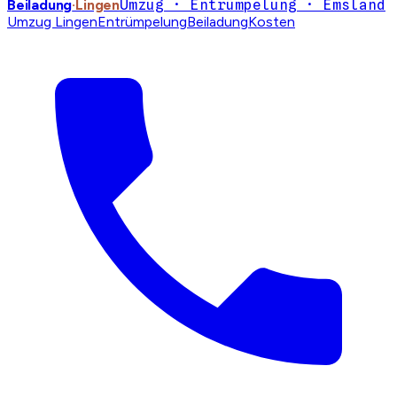
Beiladung
·Lingen
Umzug · Entrümpelung · Emsland
Umzug Lingen
Entrümpelung
Beiladung
Kosten