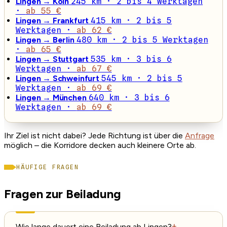
Lingen → Köln
245 km · 2 bis 4 Werktagen
·
ab 55 €
Lingen → Frankfurt
415 km · 2 bis 5
Werktagen ·
ab 62 €
Lingen → Berlin
480 km · 2 bis 5 Werktagen
·
ab 65 €
Lingen → Stuttgart
535 km · 3 bis 6
Werktagen ·
ab 67 €
Lingen → Schweinfurt
545 km · 2 bis 5
Werktagen ·
ab 69 €
Lingen → München
640 km · 3 bis 6
Werktagen ·
ab 69 €
Ihr Ziel ist nicht dabei? Jede Richtung ist über die
Anfrage
möglich – die Korridore decken auch kleinere Orte ab.
HÄUFIGE FRAGEN
Fragen zur Beiladung
Wie lange dauert eine Beiladung ab Lingen?
+