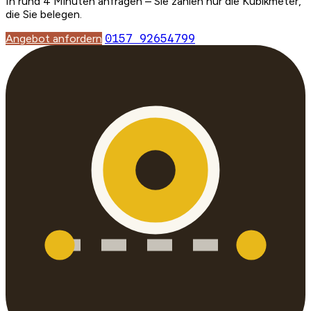
In rund 4 Minuten anfragen – Sie zahlen nur die Kubikmeter,
die Sie belegen.
Angebot anfordern
0157 92654799